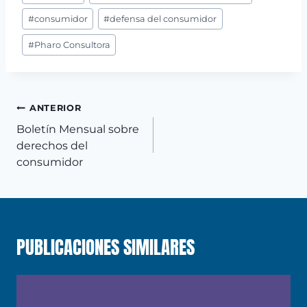
de
la
#
consumidor
#
defensa del consumidor
entrada:
#
Pharo Consultora
NAVEGACIÓN
ANTERIOR
DE
Boletín Mensual sobre
ENTRADAS
derechos del
consumidor
PUBLICACIONES SIMILARES